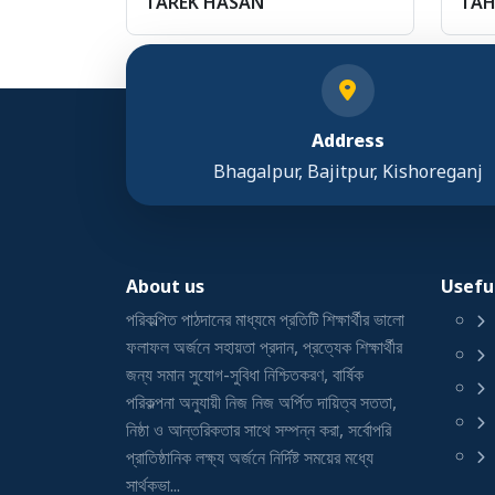
TAREK HASAN
TAH
Address
Bhagalpur, Bajitpur, Kishoreganj
About us
Useful
পরিকল্পিত পাঠদানের মাধ্যমে প্রতিটি শিক্ষার্থীর ভালো
ফলাফল অর্জনে সহায়তা প্রদান, প্রত্যেক শিক্ষার্থীর
জন্য সমান সুযোগ-সুবিধা নিশ্চিতকরণ, বার্ষিক
পরিকল্পনা অনুযায়ী নিজ নিজ অর্পিত দায়িত্ব সততা,
নিষ্ঠা ও আন্তরিকতার সাথে সম্পন্ন করা, সর্বোপরি
প্রাতিষ্ঠানিক লক্ষ্য অর্জনে নির্দিষ্ট সময়ের মধ্যে
সার্থকভা...