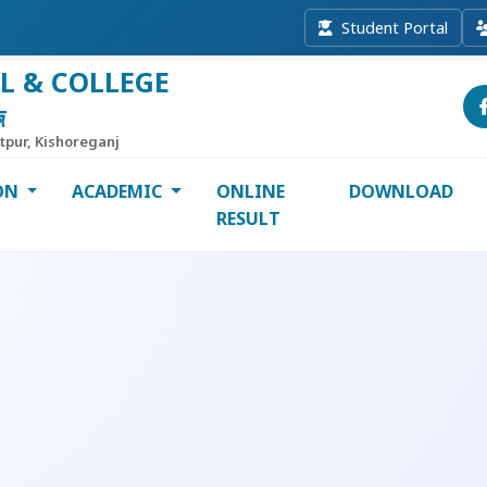
Student Portal
L & COLLEGE
জ
itpur, Kishoreganj
ON
ACADEMIC
ONLINE
DOWNLOAD
RESULT